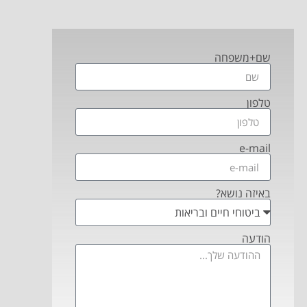
שם+משפחה
טלפון
e-mail
באיזה נושא?
הודעה