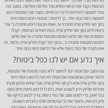
פוליסות מבלי שהדבר ייחשב כפל ביטוח. זאת כאשר בעת האירוע
הביטוחי נקבל את הכיסוי המלא מכל פוליסה ופוליסה. במצב כזה
נוכל למעשה להתייחס לריבוי הכיסויים, כמצב שבו המבוטח רכש
למעשה כיסוי גבוה יותר. כך לדוגמה: מבוטח רוכש ביטוח חיים
בסך חצי מיליון ש״ח מחברה א', ואותו מבוטח רוכש מחברה ב' עוד
ביטוח חיים בסך חצי מיליון ש״ח. בעת האירוע הביטוחי, יקבלו
המוטבים שלו את מלוא הסכום המבוטח מחברה א' ואת מלוא
הסכום המבוטח מחברה ב', ובסך הכל יקבלו מיליון ש״ח, כלומר, זה
אינו מקרה של כפל ביטוח אלא של רכישת כיסוי גבוה יותר.
איך נדע אם יש לנו כפל ביטוח?
גם המצב שבדוגמה יכול להיווצר ללא כוונה מכוונת של המבוטח,
כלומר שיתכן שהמבוטח שבדוגמה לא רצה לרכוש ביטוח חיים
בסך מיליון ש״ח אלא רק חצי מיליון ש״ח, אבל שיחת טלפון מנציג
מכירות שלחץ וידע לשכנע אותו, גרם לו לרכוש ביטוח חיים נוסף.
בכל אופן, כדי למנוע מצב של כפל ביטוח, צריך לבצע בדיקה של
תיק הביטוח, ולאתר את כל הביטוחים שלנו בחברות השונות.
במסגרת הבדיקה נוכל לדעת על מה אנו מבוטחים, האם ניתן