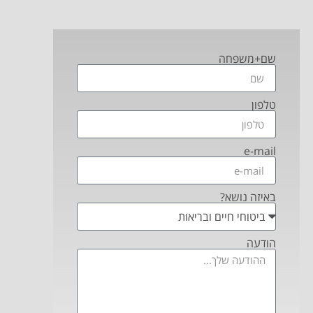
שם+משפחה
טלפון
e-mail
באיזה נושא?
הודעה